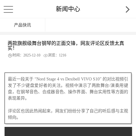
新闻中心
产品快讯
两款旗舰级舞台钢琴的正面交锋，网友评论区反馈太真
实！
时间：2025-12-10
浏览：1216
最近一段关于 “Nord Stage 4 vs Dexibell VIVO S10” 的对比视频引
发了不少键盘爱好者的关注。视频中演示了两款舞台/演奏用键
盘，在钢琴音色、合成器音色、操作界面、舞台实用性等方面的
表现差异。
评论区也因此热闹起来，网友们纷纷分享了自己的听后感与主观
倾向。